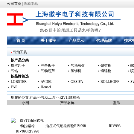
公司首页
|
收藏本站
首 页
关于徽宇
产品展示
代理品牌
技术
气动工具
按产品分类
螺丝起子
冲击扳手
气动剪钳
铆钉枪
螺
气钻
气动葫芦
压铆机
铆锤枪
喷
按品牌筛选
LOBSTER
AVDEL
GESIPA
BOLLHOFF
S
FAR
Honsel
现在的位置:产品>>
气动工具
>>
RIVIT螺母枪
小图
产品名称
型号
油压式气动拉帽枪RIV998
RIV998