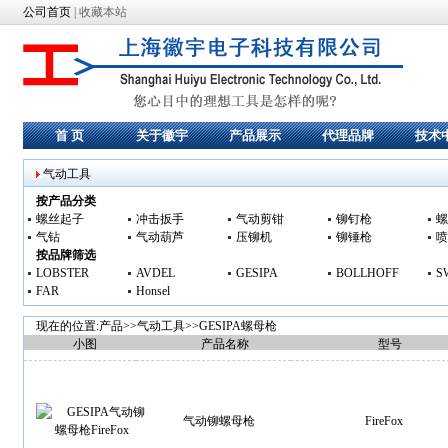
公司首页
|
收藏本站
首 页
关于徽宇
产品展示
代理品牌
技术
气动工具
按产品分类
螺丝起子
冲击扳手
气动剪钳
铆钉枪
螺
气钻
气动葫芦
压铆机
铆锤枪
喷
按品牌筛选
LOBSTER
AVDEL
GESIPA
BOLLHOFF
S
FAR
Honsel
现在的位置:产品>>
气动工具
>>
GESIPA螺母枪
小图
产品名称
型号
气动铆螺母枪
FireFox