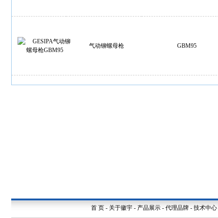
气动铆螺母枪
GBM95
首 页
-
关于徽宇
-
产品展示
-
代理品牌
-
技术中心