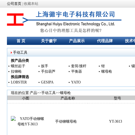
公司首页
|
收藏本站
首 页
关于徽宇
产品展示
代理品牌
技术
手动工具
按产品分类
螺丝起子
扳手
套筒/接杆
钳
镊
拉铆枪
手拉葫芦
平衡器
螺母枪
按品牌筛选
LOBSTER
GESIPA
YATO
现在的位置:产品>>
手动工具
>>
螺母枪
小图
产品名称
型号
手动铆螺母枪
YT-3613