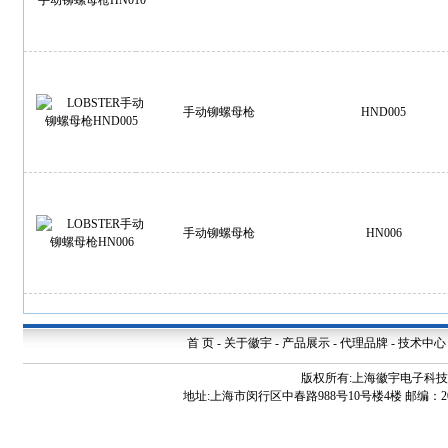
手动铆螺母枪
HND005
手动铆螺母枪
HN006
首 页
-
关于徽宇
-
产品展示
-
代理品牌
-
技术中心
版权所有:上海徽宇电子科
地址:上海市闵行区中春路988号10号楼4楼 邮编：200240 电话