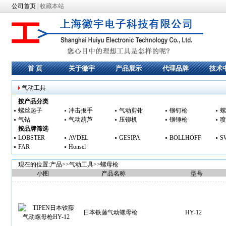
公司首页
|
收藏本站
首 页
关于徽宇
产品展示
代理品牌
技术
气动工具
按产品分类
螺丝起子
冲击扳手
气动剪钳
铆钉枪
螺
气钻
气动葫芦
压铆机
铆锤枪
喷
按品牌筛选
LOBSTER
AVDEL
GESIPA
BOLLHOFF
S
FAR
Honsel
现在的位置:产品>>
气动工具
>>
螺母枪
小图
产品名称
型号
日本铁藤气动螺母枪
HY-12