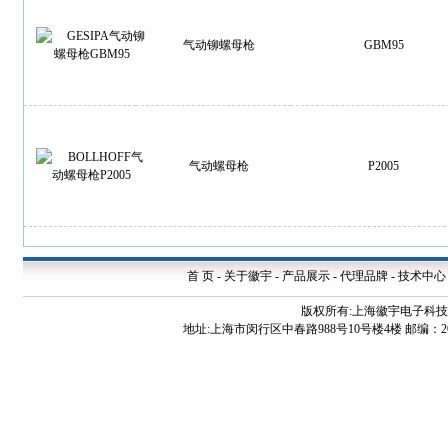
气动铆螺母枪
GBM95
气动螺母枪
P2005
首 页
-
关于徽宇
-
产品展示
-
代理品牌
-
技术中心
版权所有:上海徽宇电子科
地址:上海市闵行区中春路988号10号楼4楼 邮编：200240 电话