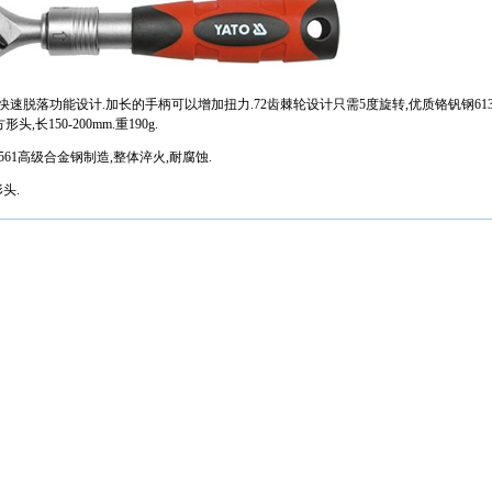
,有快速脱落功能设计.加长的手柄可以增加扭力.72齿棘轮设计只需5度旋转,优质铬钒钢613
头,长150-200mm.重190g.
-0561高级合金钢制造,整体淬火,耐腐蚀.
形头.