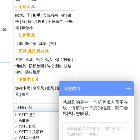
手动工具
螺丝起子
|
扳手
|
套筒/接杆
|
钳
|
镊
子
|
剪
|
锤
|
拉铆枪
|
手拉葫芦
|
平衡
器
|
螺母枪
5锻
防护用品
手套
|
防尘罩
|
耳罩
|
护膝
刃具,抛光,耗材类
丝锥
|
拉马
|
凿类
|
钻头
|
锯片/砂轮
|
钢丝轮
|
防松垫圈
|
防松螺栓
|
快速
铆钉
|
防松螺母
测量类工具
游标卡尺
|
水平尺
|
塞尺
|
扭矩测试
请您留言
器
|
卷尺
感谢您的关注，当前客服人员不在
相关产品
线，请填写一下您的信息，我们会
尽快和您联系。
YATO扳手
拾取器
YATO套筒
YATO手拉葫芦
YATO麻花钻