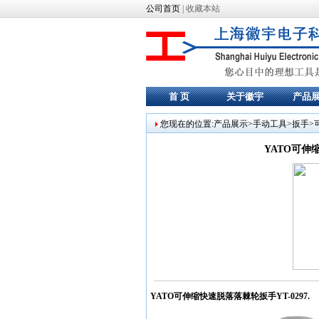
公司首页
|
收藏本站
首 页
关于徽宇
产品
您现在的位置:产品展示>
手动工具
>
扳手
>
YATO可伸
YATO可伸缩快速脱落落棘轮
扳手
YT-0297.