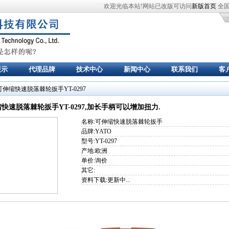
欢迎光临本站!网站已改版可访问
新版首页
全国服
展示
代理品牌
技术中心
新闻中心
联系我们
客
可伸缩快速脱落棘轮扳手YT-0297
缩快速脱落棘轮扳手YT-0297,加长手柄可以增加扭力.
名称:可伸缩快速脱落棘轮扳手
品牌:YATO
型号:YT-0297
产地:欧洲
单价:询价
其它:
资料下载:更新中...