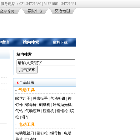
务电话：021-54721680 | 54721661 | 54721621
户留言
站内搜索
资料下载
站内搜索
产品目录
气动工具
螺丝起子
|
冲击扳手
|
气动剪钳
|
铆
钉枪
|
螺母枪
|
刻磨机
|
研磨抛光机
|
气钻
|
气动葫芦
|
压铆机
|
铆锤枪
|
喷
枪
|
滑车
电动工具
电动螺丝刀
|
铆钉枪
|
螺母枪
|
电动
葫芦
|
电动缸