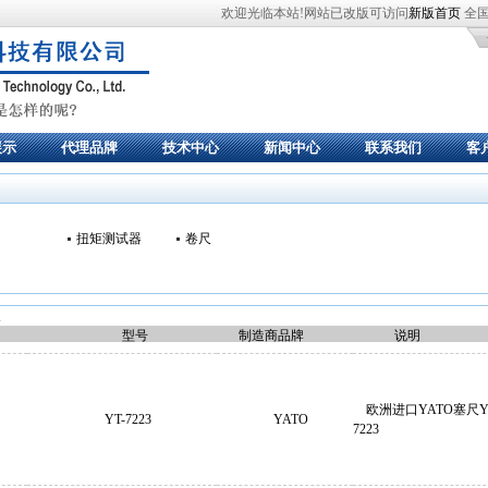
欢迎光临本站!网站已改版可访问
新版首页
全国服
展示
代理品牌
技术中心
新闻中心
联系我们
客
扭矩测试器
卷尺
尺
型号
制造商品牌
说明
欧洲进口YATO塞尺Y
YT-7223
YATO
7223