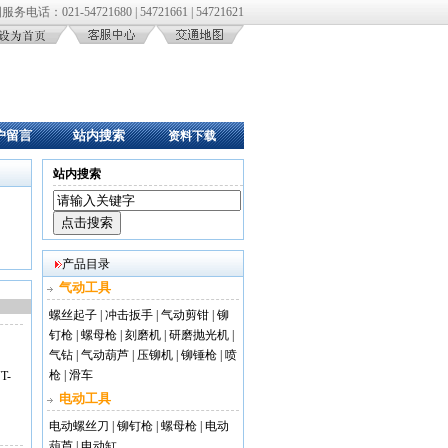
务电话：021-54721680 | 54721661 | 54721621
户留言
站内搜索
资料下载
站内搜索
产品目录
气动工具
螺丝起子
|
冲击扳手
|
气动剪钳
|
铆
钉枪
|
螺母枪
|
刻磨机
|
研磨抛光机
|
气钻
|
气动葫芦
|
压铆机
|
铆锤枪
|
喷
枪
|
滑车
T-
电动工具
电动螺丝刀
|
铆钉枪
|
螺母枪
|
电动
葫芦
|
电动缸