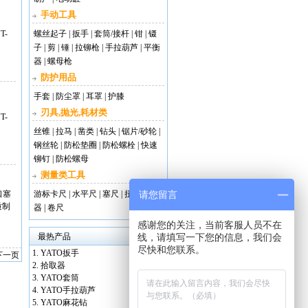
手动工具
T-
螺丝起子
|
扳手
|
套筒/接杆
|
钳
|
镊
子
|
剪
|
锤
|
拉铆枪
|
手拉葫芦
|
平衡
器
|
螺母枪
防护用品
手套
|
防尘罩
|
耳罩
|
护膝
刃具,抛光,耗材类
T-
丝锥
|
拉马
|
凿类
|
钻头
|
锯片/砂轮
|
钢丝轮
|
防松垫圈
|
防松螺栓
|
快速
铆钉
|
防松螺母
测量类工具
口塞
游标卡尺
|
水平尺
|
塞尺
|
扭矩测试
请您留言
质制
器
|
卷尺
感谢您的关注，当前客服人员不在
最热产品
线，请填写一下您的信息，我们会
尽快和您联系。
YATO扳手
下一页
拾取器
YATO套筒
YATO手拉葫芦
YATO麻花钻