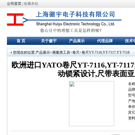
公司首页
|
收藏本站
首 页
关于徽宇
产品展示
代理品牌
技术
您现在的位置:产品展示>
测量类工具
>
卷尺
>卷尺YT-7116,YT-7117,YT-7118
欧洲进口
YATO卷尺
YT-7116,YT-7
动锁紧设计,尺带表面亚
名称
品牌
型号:
产地
单价
其它
资料