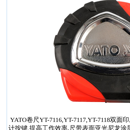
YATO卷尺YT-7116,YT-7117,YT-71
计按键,提高工作效率.尺带表面亚光尼龙涂层