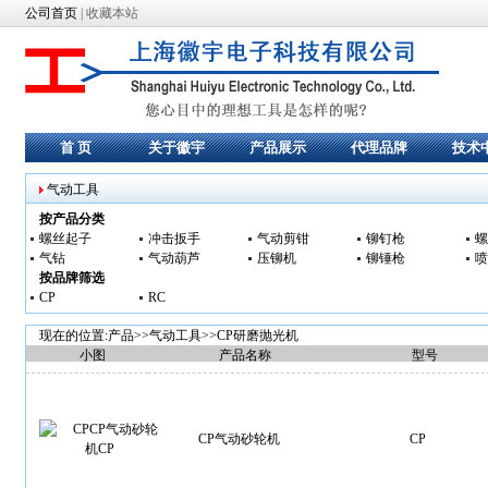
公司首页
|
收藏本站
首 页
关于徽宇
产品展示
代理品牌
技术
气动工具
按产品分类
螺丝起子
冲击扳手
气动剪钳
铆钉枪
螺
气钻
气动葫芦
压铆机
铆锤枪
喷
按品牌筛选
CP
RC
现在的位置:产品>>
气动工具
>>
CP研磨抛光机
小图
产品名称
型号
CP气动
砂轮机
CP