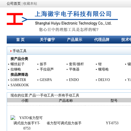
公司首页
|
收藏本站
首 页
关于徽宇
产品展示
代理品牌
技术
手动工具
按产品分类
螺丝起子
扳手
套筒/接杆
钳
镊
拉铆枪
手拉葫芦
平衡器
螺母枪
按品牌筛选
LOBSTER
GESIPA
ENDO
DELVO
Y
SAMKOOK
现在的位置:产品>>
手动工具
>>所有手动工具
小图
产品名称
型号
省力型可调式扭力扳手
YT-0753