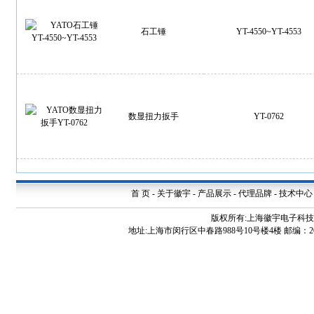
石工锤
YT-4550~YT-4553
数显扭力扳手
YT-0762
首 页
-
关于徽宇
-
产品展示
-
代理品牌
-
技术中心
版权所有:上海徽宇电子科
地址:上海市闵行区中春路988号10号楼4楼 邮编：200240 电话