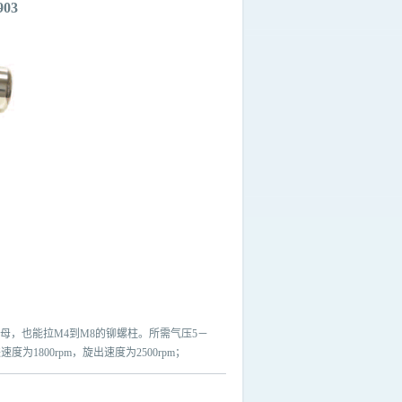
03
铆螺母，也能拉M4到M8的铆螺柱。所需气压5－
速度为1800rpm，旋出速度为2500rpm；