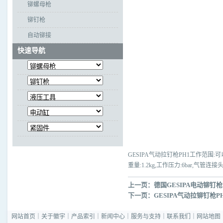
铆螺母枪
铆钉枪
自动铆接
快速导航
GESIPA气动拉钉枪PH1工作范围:可
重量:1.2kg,工作压力:6bar,气管连接
上一页：
德国GESIPA电动铆钉枪R
下一页：
GESIPA气动拉铆钉枪P
网站首页
｜
关于徽宇
｜
产品索引
｜
新闻中心
｜
服务与支持
｜
联系我们
｜
网站地图