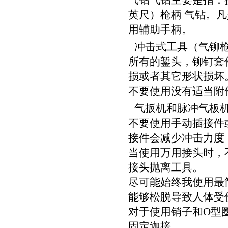
气钻气钻主要是指：扭
英尺）枪柄 气钻。凡
用辅助手柄。
冲击式工具（气铆
所有的錾头，铆钉套
损或者其它形状损坏
不要使用没有适当附
气扳机和脉冲气板
不要使用手动插接件
接件会减少冲击力度
当使用万用接头时，
接头抛离工具。
尽可能始终我使用最
能够松脱导致人体受
对于使用销子和O型
固定迦接。