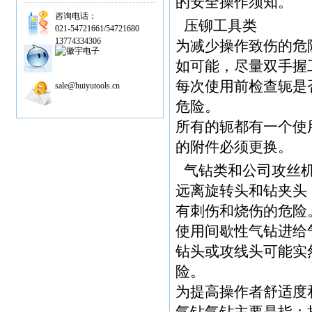
的安全操作须知。
咨询电话：
压铆工具类
021-54721661/54721680
13774334306
为减少操作致伤的危
如可能，尽量双手握
每次使用前检查轭是
sale@huiyutools.cn
危险。
所有的轭都有一个使
的附件必须更换。
气钻类和公司攻丝
远离旋转头和钻夹头
有刺伤和烧伤的危险
使用间歇性气钻进给
钻头或攻线头可能实
险。
为提高操作者舒适度