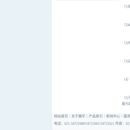
（1
（2
（3
（3
（4
（5
能引
网站首页
｜
关于徽宇
｜
产品索引
｜
新闻中心
｜
服
电话：021-54721680/54721661/54721621 传真：021