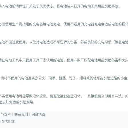
)装入电池前请保证开关处于关闭状态。将电池装入打开的电动工具可能引起事故。
)必须使用生产商指定的充电器给电池充电，使用不适用的充电器充电会造成电池的损
)电池不能过度使用，以免对电池造成不可逆转的伤害，养成良好的充电习惯（镍氢电
)请在电动工具中只使用工具厂家认可的电池。使用非原厂匹配电池可能引起伤害和火
）请将不使用的电池远离办公夹、硬币、钥匙、钉子、螺母或其他可能引起短路的小
)不当使用电池可能导致液体流出。请避免接触这些液体。一旦接触请立即用水冲洗。
起皮肤刺激或引起燃烧。
务与支持
｜
联系我们
｜
网站地图
-54721681