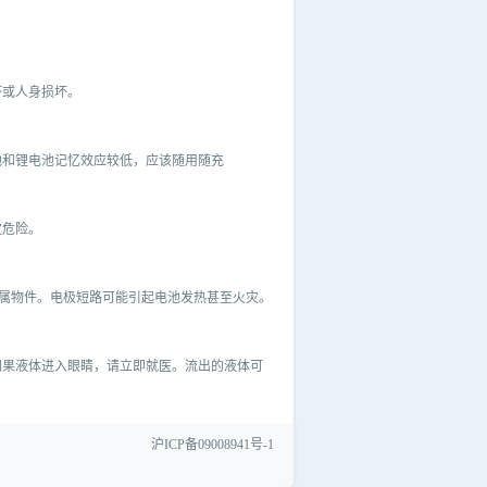
坏或人身损坏。
池和锂电池记忆效应较低，应该随用随充
灾危险。
金属物件。电极短路可能引起电池发热甚至火灾。
如果液体进入眼睛，请立即就医。流出的液体可
沪ICP备09008941号-1