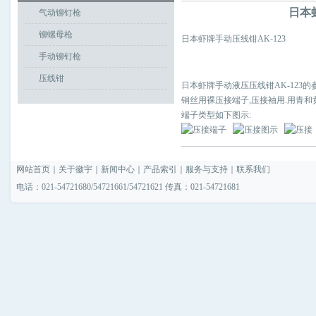
日本
气动铆钉枪
铆螺母枪
日本虾牌手动压线钳AK-123
手动铆钉枪
压线钳
日本虾牌手动液压压线钳AK-123的
铜丝用裸压接端子,压接袖用.用青和黄组
端子类型如下图示:
网站首页
｜
关于徽宇
｜
新闻中心
｜
产品索引
｜
服务与支持
｜
联系我们
电话：021-54721680/54721661/54721621 传真：021-54721681